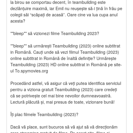
la birou se comportau decent, în teambuilding este 
dezlănțuire maximă, iar Emil nu reușește să-i țină în frâu pe 
colegii săi “scăpați de acasă”. Oare cine va lua cupa anul 
acesta?
**bleep** să vizionezi filme Teambuilding 2023?
**bleep** să urmărești Teambuilding (2023) online subtitrat 
in Română. Cauți unde să vezi filmul Teambuilding (2023) 
online subtitrat in Română de înaltă definiție? Urmărește 
Teambuilding (2023) HD online subtitrat in Română pe site-
ul To.spymovies.org
Procedând astfel, vă asigur că veți putea identifica serviciul 
pentru a viziona gratuit Teambuilding (2023) care credeți 
că se potrivește cel mai bine nevoilor dumneavoastră. 
Lectură plăcută și, mai presus de toate, vizionare bună!
Îți plac filmele Teambuilding (2023)?
Dacă vă place, sunt bucuros să vă ajut să vă direcționăm 