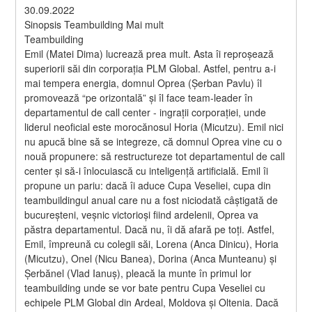
30.09.2022
Sinopsis Teambuilding Mai mult
Teambuilding
Emil (Matei Dima) lucrează prea mult. Asta îi reproșează 
superiorii săi din corporația PLM Global. Astfel, pentru a-i 
mai tempera energia, domnul Oprea (Șerban Pavlu) îl 
promovează “pe orizontală” și îl face team-leader în 
departamentul de call center - ingrații corporației, unde 
liderul neoficial este morocănosul Horia (Micutzu). Emil nici 
nu apucă bine să se integreze, că domnul Oprea vine cu o 
nouă propunere: să restructureze tot departamentul de call 
center și să-i înlocuiască cu inteligență artificială. Emil îi 
propune un pariu: dacă îi aduce Cupa Veseliei, cupa din 
teambuildingul anual care nu a fost niciodată câștigată de 
bucureșteni, veșnic victorioși fiind ardelenii, Oprea va 
păstra departamentul. Dacă nu, îi dă afară pe toți. Astfel, 
Emil, împreună cu colegii săi, Lorena (Anca Dinicu), Horia 
(Micutzu), Onel (Nicu Banea), Dorina (Anca Munteanu) și 
Șerbănel (Vlad Ianuș), pleacă la munte în primul lor 
teambuilding unde se vor bate pentru Cupa Veseliei cu 
echipele PLM Global din Ardeal, Moldova și Oltenia. Dacă 