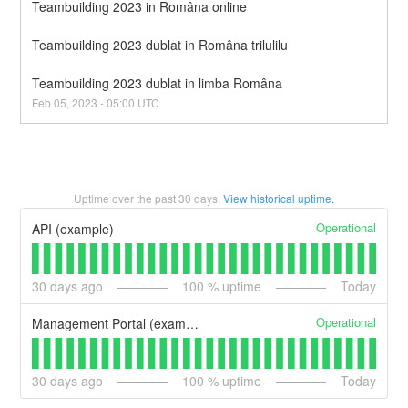
Teambuilding 2023 in Româna online
Teambuilding 2023 dublat in Româna trilulilu
Teambuilding 2023 dublat in limba Româna
Feb
05
,
2023
-
05:00
UTC
Uptime over the past
30
days.
View historical uptime.
Operational
API (example)
30
days ago
100
% uptime
Today
Operational
Management Portal (example)
30
days ago
100
% uptime
Today