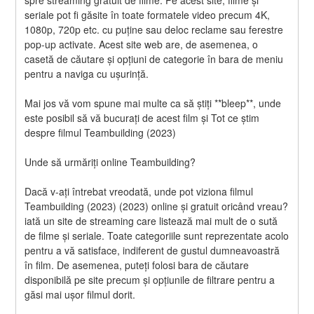
spre streaming gratuit de filme. Pe acest site, filme și 
seriale pot fi găsite în toate formatele video precum 4K, 
1080p, 720p etc. cu puține sau deloc reclame sau ferestre 
pop-up activate. Acest site web are, de asemenea, o 
casetă de căutare și opțiuni de categorie în bara de meniu 
pentru a naviga cu ușurință.
Mai jos vă vom spune mai multe ca să știți **bleep**, unde 
este posibil să vă bucurați de acest film și Tot ce știm 
despre filmul Teambuilding (2023)
Unde să urmăriți online Teambuilding?
Dacă v-ați întrebat vreodată, unde pot viziona filmul 
Teambuilding (2023) (2023) online și gratuit oricând vreau? 
iată un site de streaming care listează mai mult de o sută 
de filme și seriale. Toate categoriile sunt reprezentate acolo 
pentru a vă satisface, indiferent de gustul dumneavoastră 
în film. De asemenea, puteți folosi bara de căutare 
disponibilă pe site precum și opțiunile de filtrare pentru a 
găsi mai ușor filmul dorit.