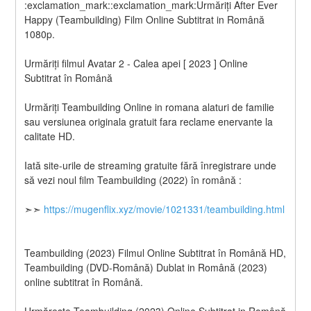
:exclamation_mark::exclamation_mark:️️Urmăriți After Ever 
Happy (Teambuilding) Film Online Subtitrat in Română 
1080p.
Urmăriți filmul Avatar 2 - Calea apei [ 2023 ] Online 
Subtitrat în Română
Urmăriți Teambuilding Online in romana alaturi de familie 
sau versiunea originala gratuit fara reclame enervante la 
calitate HD.
Iată site-urile de streaming gratuite fără înregistrare unde 
să vezi noul film Teambuilding (2022) în română :
➣➣ 
https://mugenflix.xyz/movie/1021331/teambuilding.html
Teambuilding (2023) Filmul Online Subtitrat în Română HD, 
Teambuilding (DVD-Română) Dublat in Română (2023) 
online subtitrat în Română.